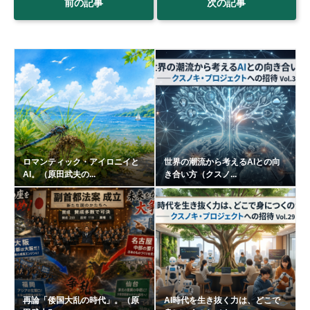
前の記事
次の記事
ロマンティック・アイロニイと
世界の潮流から考えるAIとの向
AI。（原田武夫の...
き合い方（クスノ...
再論「倭国大乱の時代」。（原
AI時代を生き抜く力は、どこで