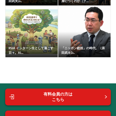
田武夫の̶...
身につくのか（ク...
IISIA インターン生として過ごす
「ニッポン総括」の時代。（原
日々。AI...
田武夫の̶...
有料会員の方は
こちら