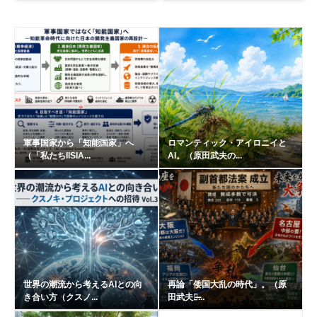
軍事国家から「知能国家」へ
ロマンティック・アイロニイと
（「私たちIISIA...
AI。（原田武夫の...
世界の潮流から考えるAIとの向
再論「倭国大乱の時代」。（原
き合い方（クスノ...
田武夫の̶...