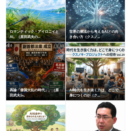
ロマンティック・アイロニイと
世界の潮流から考えるAIとの向
AI。（原田武夫の...
き合い方（クスノ...
再論「倭国大乱の時代」。（原
AI時代を生き抜く力は、どこで
田武夫の̶...
身につくのか（ク...