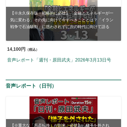
【※永久保存版・戦略的に必聴】「金融とエネルギーが一
気に変わる」その先に向けて今すべきこととは？「イラン
戦争で石油騒動」に惑わされずに次の時代に向けて語る
14,100円
（税込）
音声レポート「週刊・原田武夫」2026年3月13日号
音声レポート（日刊）
【※重大な「局面転換」が到来：必聴】「梯子を外され