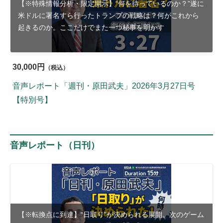
【※特殊情報分析・限定開示】“何を待っているのか？”遂に
米ドルに署名すら行ったトランプの戦略は？何がこれから
起きるのか。ここだけでまた一つ秘事を明かす
30,000円
（税込）
音声レポート「週刊・原田武夫」2026年3月27日号
【特別号】
音声レポート（日刊）
【※転換点に到達】“日取り”が決められる展開。次のゲーム