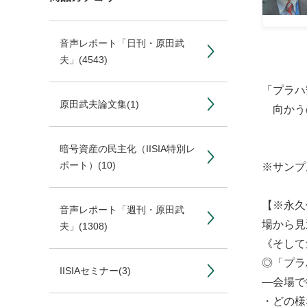
音声レポート「日刊・原田武
夫」
(4543)
「プラハ
原田武夫論文集
(1)
向かう
暗号資産の民主化（IISIA特別レ
ポート）
(10)
※サンプ
【※永久
音声レポート「週刊・原田武
場から見
夫」
(1308)
《そして
◎「プラ
IISIAセミナー
(3)
―会場で
・どの様