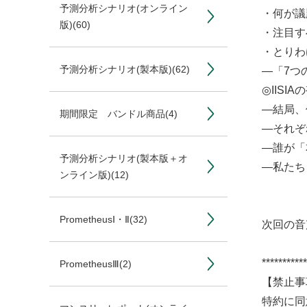
予測分析シナリオ(オンライン
・何が議
版)
(60)
・注目す
・とりわ
予測分析シナリオ(製本版)
(62)
―「7つ
◎IIS
―結局、
期間限定 バンドル商品
(4)
―それぞ
―誰が「
予測分析シナリオ(製本版＋オ
―私たち
ンライン版)
(12)
PrometheusⅠ・Ⅱ
(32)
次回の音
***********
PrometheusⅢ
(2)
【禁止事
特約に同