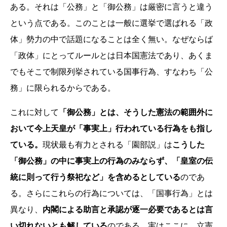
ある。それは「公務」と「御公務」は厳密に言うと違う
という点である。このことは一般に選挙で選ばれる「政
体」勢力の中で話題になることは全く無い。なぜならば
「政体」にとってルールとは日本国憲法であり、あくま
でもそこで制限列挙されている国事行為、すなわち「公
務」に限られるからである。
これに対して
「御公務」とは、そうした憲法の範囲外に
おいて今上天皇が「事実上」行われている行為をも指し
ている。
現状最も有力とされる「園部説」は
こうした
「御公務」の中に事実上の行為のみならず、「皇室の伝
統に則って行う祭祀など」を含めるとしている
のであ
る。さらにこれらの行為については、「国事行為」とは
異なり、
内閣による助言と承認が逐一必要であるとは言
い切れないとも解している
のである。実はここに、立憲