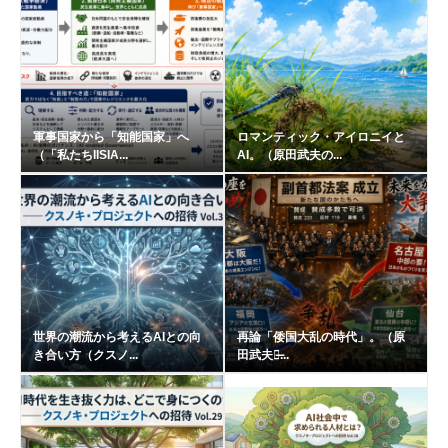
軍事国家から「知能国家」へ
ロマンティック・アイロニイと
（「私たちIISIA...
AI。（原田武夫の...
世界の潮流から考えるAIとの向
再論「倭国大乱の時代」。（原
き合い方（クスノ...
田武夫の̶...