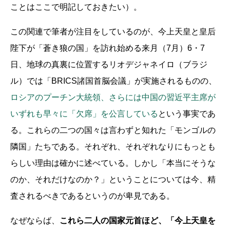
ことはここで明記しておきたい）。
この関連で筆者が注目をしているのが、今上天皇と皇后
陛下が「蒼き狼の国」を訪れ始める来月（7月）6・7
日、地球の真裏に位置するリオデジャネイロ（ブラジ
ル）では「BRICS諸国首脳会議」が実施されるものの、
ロシアのプーチン大統領、さらには中国の習近平主席が
いずれも早々に「欠席」を公言している
という事実であ
る。これらの二つの国々は言わずと知れた「モンゴルの
隣国」たちである。それぞれ、それぞれなりにもっとも
らしい理由は確かに述べている。しかし「本当にそうな
のか、それだけなのか？」ということについては今、精
査されるべきであるというのが卑見である。
なぜならば、
これら二人の国家元首ほど、「今上天皇を