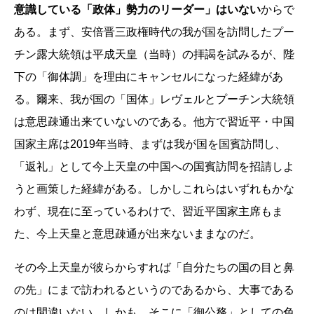
意識している「政体」勢力のリーダー」はいない
からで
ある。まず、安倍晋三政権時代の我が国を訪問したプー
チン露大統領は平成天皇（当時）の拝謁を試みるが、陛
下の「御体調」を理由にキャンセルになった経緯があ
る。爾来、我が国の「国体」レヴェルとプーチン大統領
は意思疎通出来ていないのである。他方で習近平・中国
国家主席は2019年当時、まずは我が国を国賓訪問し、
「返礼」として今上天皇の中国への国賓訪問を招請しよ
うと画策した経緯がある。しかしこれらはいずれもかな
わず、現在に至っているわけで、習近平国家主席もま
た、今上天皇と意思疎通が出来ないままなのだ。
その今上天皇が彼らからすれば「自分たちの国の目と鼻
の先」にまで訪われるというのであるから、大事である
のは間違いない。しかも、そこに「御公務」としての色