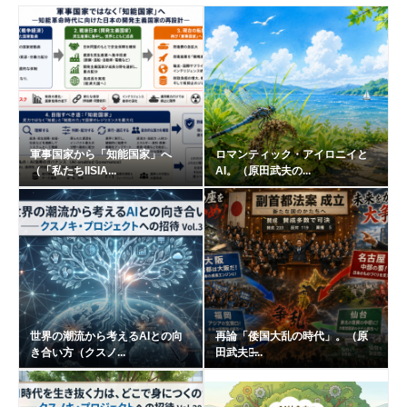
軍事国家から「知能国家」へ
ロマンティック・アイロニイと
（「私たちIISIA...
AI。（原田武夫の...
世界の潮流から考えるAIとの向
再論「倭国大乱の時代」。（原
き合い方（クスノ...
田武夫の̶...