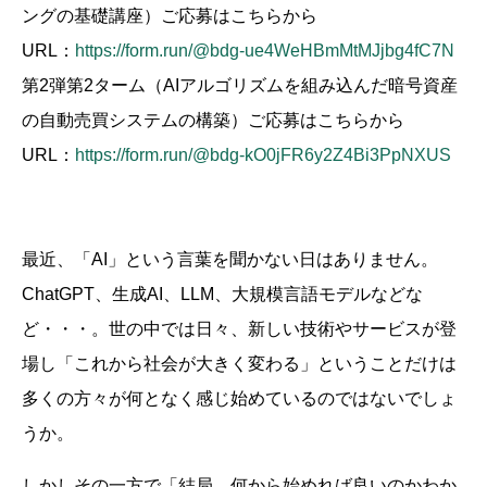
ングの基礎講座）ご応募はこちらから
URL：
https://form.run/@bdg-ue4WeHBmMtMJjbg4fC7N
第2弾第2ターム（AIアルゴリズムを組み込んだ暗号資産
の自動売買システムの構築）ご応募はこちらから
URL：
https://form.run/@bdg-kO0jFR6y2Z4Bi3PpNXUS
最近、「AI」という言葉を聞かない日はありません。
ChatGPT、生成AI、LLM、大規模言語モデルなどな
ど・・・。世の中では日々、新しい技術やサービスが登
場し「これから社会が大きく変わる」ということだけは
多くの方々が何となく感じ始めているのではないでしょ
うか。
しかしその一方で「結局、何から始めれば良いのかわか