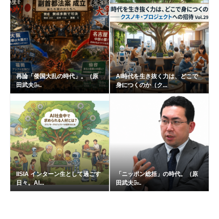
再論「倭国大乱の時代」。（原
AI時代を生き抜く力は、どこで
田武夫の̶...
身につくのか（ク...
IISIA インターン生として過ごす
「ニッポン総括」の時代。（原
日々。AI...
田武夫の̶...