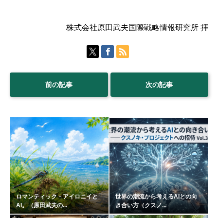
株式会社原田武夫国際戦略情報研究所 拝
前の記事
次の記事
ロマンティック・アイロニイと
世界の潮流から考えるAIとの向
AI。（原田武夫の...
き合い方（クスノ...