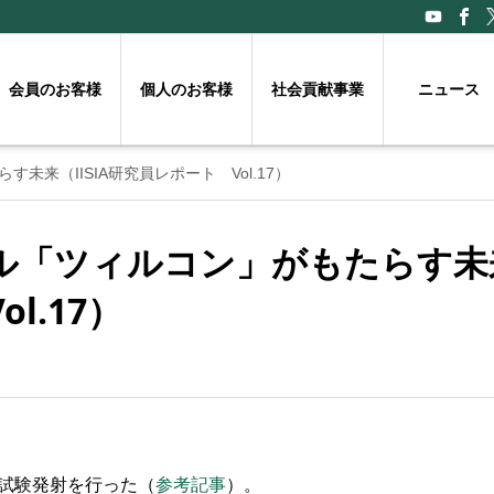
会員のお客様
個人のお客様
社会貢献事業
ニュース
来（IISIA研究員レポート Vol.17）
「ツィルコン」がもたらす未来（
l.17）
試験発射を行った（
参考記事
）。