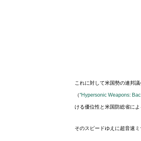
これに対して米国勢の連邦議会調査局
（
“Hypersonic Weapons: Back
ける優位性と米国防総省によ
そのスピードゆえに超音速ミ