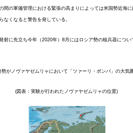
の間の軍備管理における緊張の高まりによっては米国勢近海に
らなくなると警告を発している。
発射に先立ち今年（2020年）8月にはロシア勢の核兵器につ
のソ連勢がノヴァヤゼムリャにおいて「ツァーリ・ボンバ」の大気
(図表：実験が行われたノヴァヤゼムリャの位置)