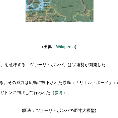
(出典：
Wikipedia
)
王」を意味する「ツァーリ・ボンバ」はソ連勢が開発した
る。その威力は広島に投下された原爆（「リトル・ボーイ」）の
メガトンに制限して行われた（
参考
）。
(図表：ツァーリ・ボンバの原寸大模型)