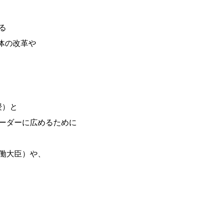
る
体の改革や
授）と
ーダーに広めるために
働大臣）や、