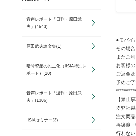
音声レポート「日刊・原田武
夫」
(4543)
_______
●モバイ
原田武夫論文集
(1)
その場合
またご利
お客様の
暗号資産の民主化（IISIA特別レ
ポート）
(10)
ご返金及
予めご了
***********
音声レポート「週刊・原田武
【禁止事
夫」
(1306)
※弊社製
注文商品
IISIAセミナー
(3)
再譲渡・
行わない