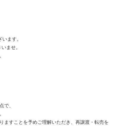
ざいます。
さいませ。
。
点で、
。
りますことを予めご理解いただき、再譲渡・転売を