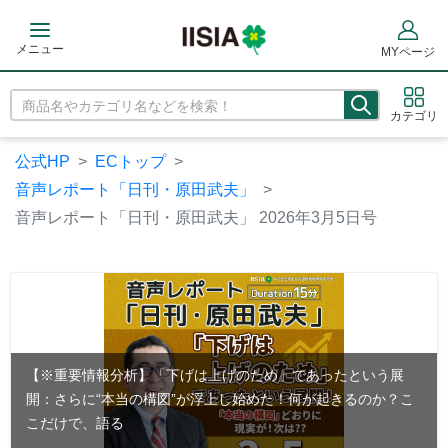
メニュー
MYページ
カテゴリ
公式HP
ECトップ
音声レポート「日刊・原田武夫」
音声レポート「日刊・原田武夫」 2026年3月5日号
【※重要情報分析】「下げは上げのため」であったという展
開：さらに“本当の構図”が浮上し始めた！何が起きるのか？こ
こだけで、語る