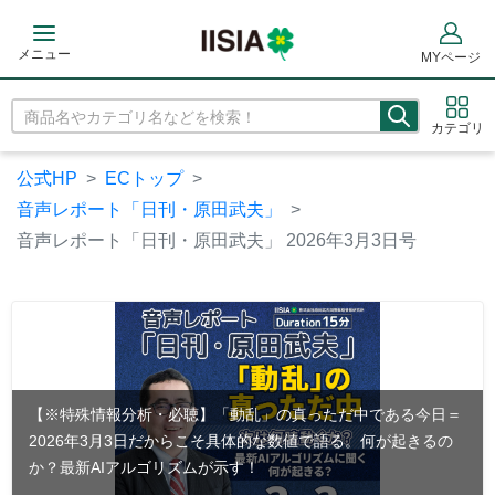
メニュー
MYページ
カテゴリ
公式HP
ECトップ
音声レポート「日刊・原田武夫」
音声レポート「日刊・原田武夫」 2026年3月3日号
【※特殊情報分析・必聴】「動乱」の真っただ中である今日＝
2026年3月3日だからこそ具体的な数値で語る。何が起きるの
か？最新AIアルゴリズムが示す！