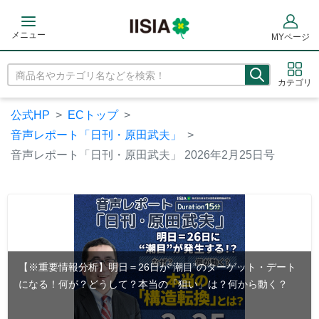
メニュー
MYページ
カテゴリ
公式HP
ECトップ
音声レポート「日刊・原田武夫」
音声レポート「日刊・原田武夫」 2026年2月25日号
【※重要情報分析】明日＝26日が“潮目”のターゲット・デート
になる！何が？どうして？本当の「狙い」は？何から動く？