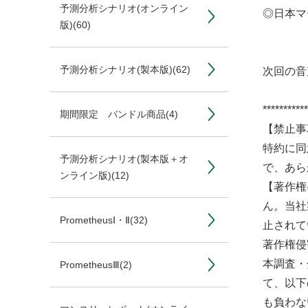
予測分析シナリオ(オンライン
◎日本マ
版)
(60)
予測分析シナリオ(製本版)
(62)
次回の音
***********
期間限定 バンドル商品
(4)
【禁止事
特約に同
予測分析シナリオ(製本版＋オ
で、あら
ンライン版)
(12)
【著作権
ん。当社
PrometheusⅠ・Ⅱ
(32)
止されて
著作権侵
本調査・
PrometheusⅢ
(2)
て、以下
も負わな