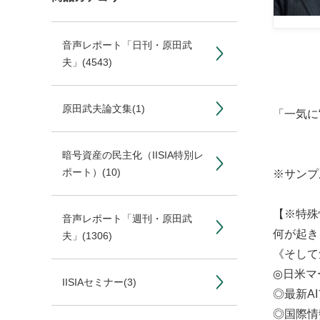
音声レポート「日刊・原田武
夫」
(4543)
原田武夫論文集
(1)
「一気に
暗号資産の民主化（IISIA特別レ
ポート）
(10)
※サンプ
【※特殊
音声レポート「週刊・原田武
何が起き
夫」
(1306)
《そして
◎日米マ
IISIAセミナー
(3)
◎最新A
◎国際情