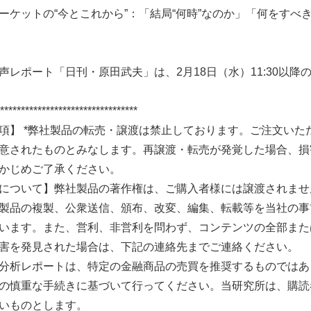
ーケットの“今とこれから”：「結局“何時”なのか」「何をすべ
声レポート「日刊・原田武夫」は、2月18日（水）11:30以降
*********************************
項】 *弊社製品の転売・譲渡は禁止しております。ご注文い
意されたものとみなします。再譲渡・転売が発覚した場合、損
かじめご了承ください。
について】弊社製品の著作権は、ご購入者様には譲渡されませ
製品の複製、公衆送信、頒布、改変、編集、転載等を当社の事
います。また、営利、非営利を問わず、コンテンツの全部また
害を発見された場合は、下記の連絡先までご連絡ください。
分析レポートは、特定の金融商品の売買を推奨するものではあ
の慎重な手続きに基づいて行ってください。当研究所は、購読
いものとします。