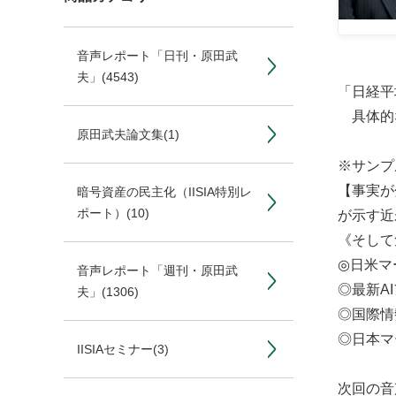
音声レポート「日刊・原田武
夫」
(4543)
「日経平
具体的な
原田武夫論文集
(1)
※サンプ
【事実が
暗号資産の民主化（IISIA特別レ
ポート）
(10)
が示す近
《そして
◎日米マ
音声レポート「週刊・原田武
◎最新A
夫」
(1306)
◎国際情
◎日本マ
IISIAセミナー
(3)
次回の音