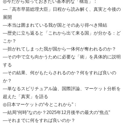
◎今だから知っておきたい基本的な「構造」：
―「高市早苗総理大臣」日程から読み解く、真実と今後の
展開
―本当は囲まれている我が国とそのあり得べき帰結
―歴史に立ち返ると「これから出て来る国」が分かる：ど
こか？
―担がれてしまった我が国から一体何が奪われるのか？
―その中で立ち向かうために必要な「術」を具体的に説明
する
―その結果、何がもたらされるのか？何をすれば良いの
か？
―単なるスピリチュアル論、国際評論、マーケット分析を
超えた「真実」を語る
◎日本マーケットの“今とこれから”：
―結局“何時”なのか？2025年12月後半の最大の“焦点”
―それまでに何をすれば良いのか？