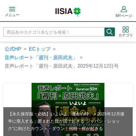
メニュー
MYページ
カテゴリ
公式HP
ECトップ
音声レポート「週刊・原田武夫」
音声レポート「週刊・原田武夫」2025年12月12日号
【永久保存版・必聴】いよいよ「運命の時」＝2025年12月後
半に突入する：囲まれた我が国で起きる“ジャパン・ショッ
ク”に向けたカウント・ダウン！何時・何が起きる