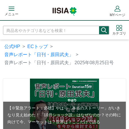
メニュー
MYページ
カテゴリ
公式HP
ECトップ
音声レポート「日刊・原田武夫」
音声レポート「日刊・原田武夫」 2025年08月25日号
【※緊急アラート：必聴】やはり「本当のストーリー」がいき
なり見え始めた！「10月ショック説」はなぜなのか？その時に
向けて今、マーケットは？世界は？ここだけで語る