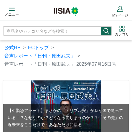
メニュー
MYページ
カテゴリ
公式HP
ECトップ
音声レポート「日刊・原田武夫」
音声レポート「日刊・原田武夫」 2025年07月16日号
【※緊急アラート】まさかの「トリプル安」が我が国で迫って
いる！？なぜなのか？どうなってしまうのか？？「その先」の
近未来をここだけで・あなただけに語る