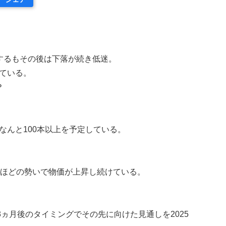
するもその後は下落が続き低迷。
ている。
？
んと100本以上を予定している。
るほどの勢いで物価が上昇し続けている。
。
発足3ヵ月後のタイミングでその先に向けた見通しを2025