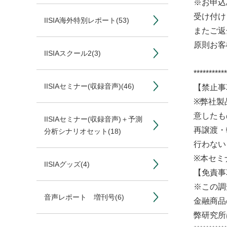
※お申込
受け付け
IISIA海外特別レポート
(53)
またご返
原則お客
IISIAスクール2
(3)
***********
IISIAセミナー(収録音声)
(46)
【禁止事
※弊社製
意したも
IISIAセミナー(収録音声)＋予測
再譲渡・
分析シナリオセット
(18)
行わない
※本セミ
IISIAグッズ
(4)
【免責事
※この調
音声レポート 増刊号
(6)
金融商品
弊研究所