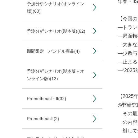
年春・I
予測分析シナリオ(オンライン
版)
(60)
【今回の
―トラン
予測分析シナリオ(製本版)
(62)
―局面転
―大きな
期間限定 バンドル商品
(4)
―少数与
―止まる
―“20
予測分析シナリオ(製本版＋オ
ンライン版)
(12)
【202
PrometheusⅠ・Ⅱ
(32)
◎弊研究
その最新版
PrometheusⅢ
(2)
の内容に
対して