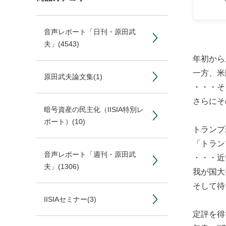
音声レポート「日刊・原田武
夫」
(4543)
年初から
一方、米
原田武夫論文集
(1)
・・・そ
さらにそ
暗号資産の民主化（IISIA特別レ
ポート）
(10)
トランプ
「トラン
音声レポート「週刊・原田武
・・・近
夫」
(1306)
我が国大
そして待
IISIAセミナー
(3)
定評を得