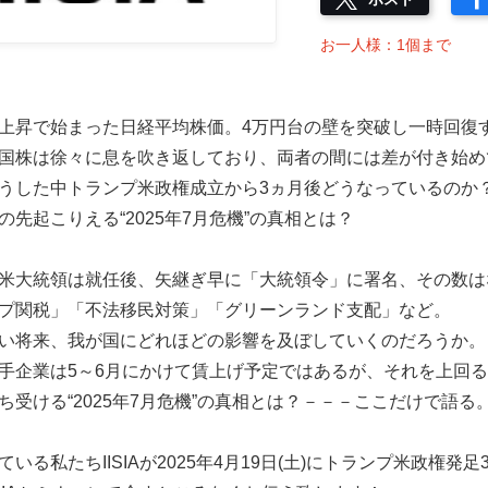
お一人様：1個まで
上昇で始まった日経平均株価。4万円台の壁を突破し一時回復
国株は徐々に息を吹き返しており、両者の間には差が付き始め
うした中トランプ米政権成立から3ヵ月後どうなっているのか
の先起こりえる“2025年7月危機”の真相とは？
米大統領は就任後、矢継ぎ早に「大統領令」に署名、その数はな
プ関税」「不法移民対策」「グリーンランド支配」など。
い将来、我が国にどれほどの影響を及ぼしていくのだろうか。
手企業は5～6月にかけて賃上げ予定ではあるが、それを上回
ち受ける“2025年7月危機”の真相とは？－－－ここだけで語る
ている私たちIISIAが2025年4月19日(土)にトランプ米政権