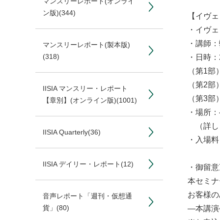
マンスリーレポート(オンライ
ン版)
(344)
【イヴェ
・イヴェ
・講師：
マンスリーレポート(製本版)
(318)
・日時：2
（第1部）
（第2部
IISIA マンスリー・レポート
（第3部）
【章別】(オンライン版)
(1001)
・場所：
（詳し
IISIA Quarterly
(36)
・入場料
IISIA デイリー・レポート
(12)
・御留意
本セミナー
お客様の
音声レポート「週刊・仮想通
貨」
(80)
―本講演