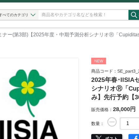
すべてのカテゴリ
Aセミナー(第3部)【2025年度・中期予測分析シナリオⓇ「Cupiditas
NEW
商品コード：SE_part3_2
2025年春･IIS
シナリオⓇ「Cupid
み】先行予約【3
28,000円
販売価格：
数量：
ポスト