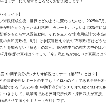
ISIAセミナーにて余すところなくお伝え致します！
ハイライト】
プ米政権成立後、世界はどのように変わったのか。2025年7
換が明らかとなった金利格差、円レート。いよいよ2025年に
影響をもたらす米景気動向。それを支える“米雇用統計”の本当
党の自民党政権。6月には参院選控え今後の“石破政権”はどう
ことを知らない「解き」の次へ。我が国本当の権力の中心はど
25年7月危機”の真相は？そして「今」私たちが知るべき真実とは
5年度･中期予測分析シナリオ解説セミナー（第3部）とは？】
所の調査分析レポートの中でも「イロハのイ」である予測分析
である「2025年度･中期予測分析シナリオ“Cupiditas et Circ
つきまして、執筆者である弊研究所代表・原田武夫が直接、
解説させて頂くセミナー（有料）です。