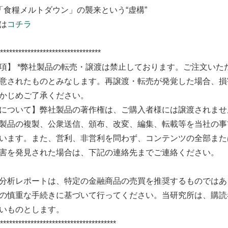
「食糧メルトダウン」の襲来という“虚構”
は
コチラ
*********************************
項】 *弊社製品の転売・譲渡は禁止しております。ご注文い
意されたものとみなします。再譲渡・転売が発覚した場合、損
かじめご了承ください。
について】弊社製品の著作権は、ご購入者様には譲渡されませ
製品の複製、公衆送信、頒布、改変、編集、転載等を当社の事
います。また、営利、非営利を問わず、コンテンツの全部また
害を発見された場合は、下記の連絡先までご連絡ください。
分析レポートは、特定の金融商品の売買を推奨するものではあ
の慎重な手続きに基づいて行ってください。当研究所は、購読
いものとします。
**************************************