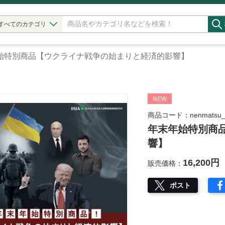
すべてのカテゴリ
始特別商品【ウクライナ戦争の始まりと経済的影響】
NEW
商品コード：nenmatsu_uk
年末年始特別商
響】
16,200円
販売価格：
ポスト