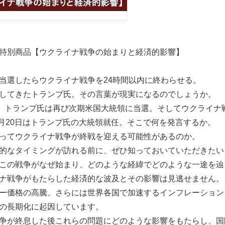
特別商品【ウクライナ戦争の始まりと経済的影響】
当選したらウクライナ戦争を24時間以内に終わらせる。
してきたトランプ氏。その言葉が現実になるのでしょうか。
日。トランプ氏は再び次期米国大統領に当選。そしてウクライナ
年1月20日はトランプ氏の大統領就任。そこで何を発言するか。
ってウクライナ戦争が終戦を迎える可能性があるのか。
的なタイミングが訪れる前に、ぜひ知っておいていただきたい
この戦争がなぜ始まり、どのような経緯でどのような一途を辿
ナ戦争がもたらした経済的な波及とその影響は見逃せません。
ー価格の高騰、さらには世界各国で加速するインフレーション
の長期化に起因しています。
争が終息した後これらの問題にどのような影響をもたらし、国