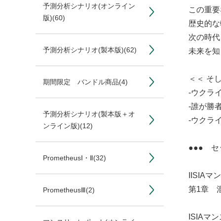
予測分析シナリオ(オンライン
この重要
版)
(60)
歴史的な
次の時代
予測分析シナリオ(製本版)
(62)
未来を知
＜＜ そ
期間限定 バンドル商品
(4)
‐ウクラ
‐誰が勝
予測分析シナリオ(製本版＋オ
‐ウクラ
ンライン版)
(12)
●●● 
PrometheusⅠ・Ⅱ
(32)
IISIA
第1章 
PrometheusⅢ
(2)
ISIA