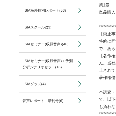
第1章 
IISIA海外特別レポート
(53)
単品購入
***********
IISIAスクール2
(3)
【禁止事
特約に同
IISIAセミナー(収録音声)
(46)
で、あら
【著作権
IISIAセミナー(収録音声)＋予測
ん。当社
分析シナリオセット
(18)
止されて
著作権侵
IISIAグッズ
(4)
本調査・
て、以下
音声レポート 増刊号
(6)
も負わな
***********