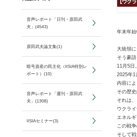
音声レポート「日刊・原田武
夫」
(4543)
年末年始
原田武夫論文集
(1)
大統領に
そう豪語
11月5
暗号資産の民主化（IISIA特別レ
ポート）
(10)
2025
内容によ
その歴史
音声レポート「週刊・原田武
それは、
夫」
(1308)
ウクライ
エネルギ
IISIAセミナー
(3)
この戦争
そして戦