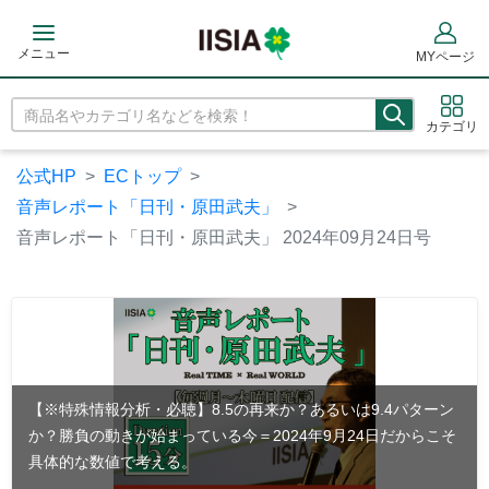
メニュー
MYページ
カテゴリ
公式HP
ECトップ
音声レポート「日刊・原田武夫」
音声レポート「日刊・原田武夫」 2024年09月24日号
【※特殊情報分析・必聴】8.5の再来か？あるいは9.4パターン
か？勝負の動きが始まっている今＝2024年9月24日だからこそ
具体的な数値で考える。