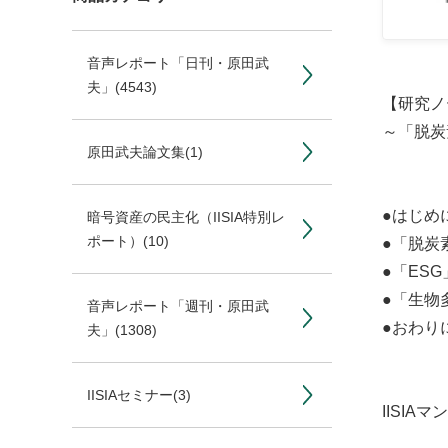
音声レポート「日刊・原田武
夫」
(4543)
【研究ノ
～「脱炭
原田武夫論文集
(1)
●はじめ
暗号資産の民主化（IISIA特別レ
ポート）
(10)
●「脱炭
●「ES
●「生物
音声レポート「週刊・原田武
●おわり
夫」
(1308)
IISIAセミナー
(3)
IISIA