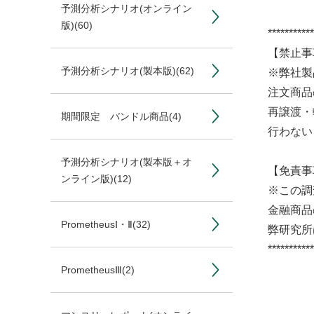
予測分析シナリオ(オンライン
版)
(60)
***********
【禁止事
予測分析シナリオ(製本版)
(62)
※弊社製
注文商品
再譲渡・
期間限定 バンドル商品
(4)
行わない
予測分析シナリオ(製本版＋オ
【免責事
ンライン版)
(12)
※この調
金融商品
PrometheusⅠ・Ⅱ
(32)
弊研究所
***********
PrometheusⅢ
(2)