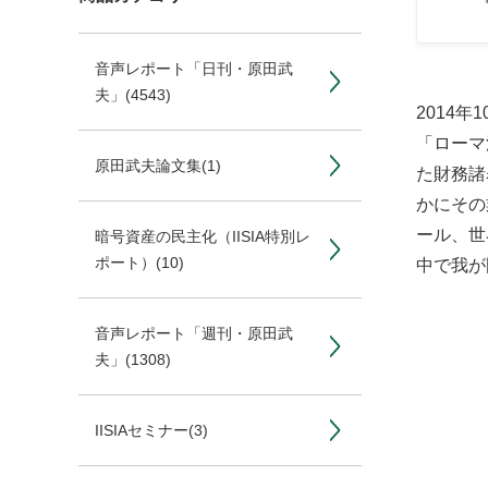
音声レポート「日刊・原田武
夫」
(4543)
2014年
「ローマ
原田武夫論文集
(1)
た財務諸
かにその
ール、世
暗号資産の民主化（IISIA特別レ
ポート）
(10)
中で我が
音声レポート「週刊・原田武
夫」
(1308)
IISIAセミナー
(3)