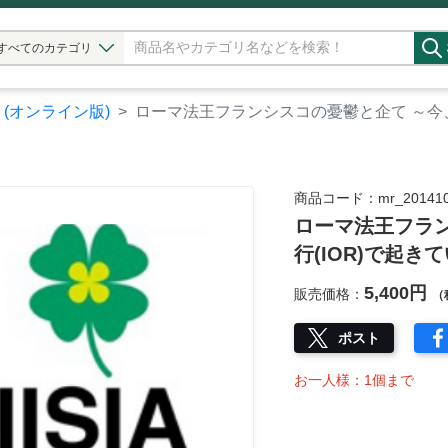
すべてのカテゴリ
】(オンライン版)
ローマ法王フランシスコの憂鬱と企て ～今
商品コード：mr_201410
ローマ法王フラ
行(IOR)で起
5,400円
販売価格：
（
ポスト
お一人様：1個まで