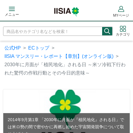
メニュー
MYページ
カテゴリ
公式HP
ECトップ
IISIA マンスリー・レポート【章別】(オンライン版)
2030年に月面が「植民地化」される日 ～米ソ冷戦下行わ
れた驚愕の作戦行動とその今日的意味～
2014年9月第1章 「2030年に月面が『植民地化』される日」で
は米ロ勢の間で密やかに再燃し始めた宇宙開発競争について取