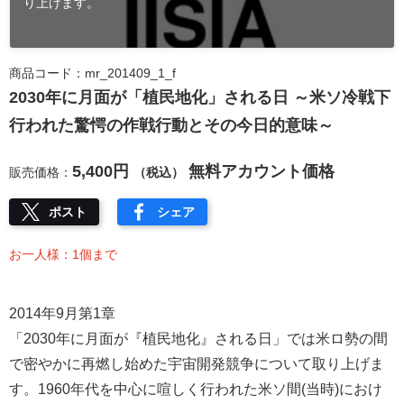
り上げます。
商品コード：mr_201409_1_f
2030年に月面が「植民地化」される日 ～米ソ冷戦下
行われた驚愕の作戦行動とその今日的意味～
5,400円
無料アカウント価格
販売価格：
（税込）
ポスト
シェア
お一人様：1個まで
2014年9月第1章
「2030年に月面が『植民地化』される日」では米ロ勢の間
で密やかに再燃し始めた宇宙開発競争について取り上げま
す。1960年代を中心に喧しく行われた米ソ間(当時)におけ