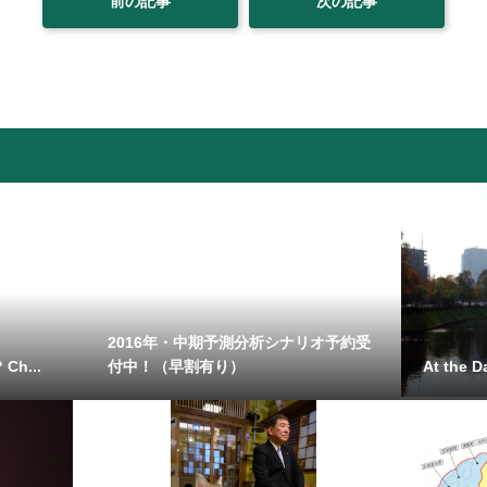
前の記事
次の記事
2016年・中期予測分析シナリオ予約受
 Ch...
付中！（早割有り）
At the Da