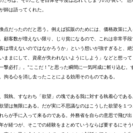
思ったらば、そのことを自体を今度は忘れてしまうのが良い。“想
が師は語ってくれた。
換点だったのだと思う。例えば拡販のためには、価格政策に入
。顧客数が増えない限り、じり貧になるので、これは非常手段
客は増えないのではなかろうか」という想いが強すぎると、絶
いままにして、資産が失われないようにしよう」などと想って
一撃必打」。“ここだ！”と思った瞬間に一気呵成に斬り込む。
。拘る心を消し去ったことによる効用そのものである。
、我執、すなわち「欲望」の塊である我に対する執着心である
欲望は無限にある。だが実に不思議なのはこうした欲望を１つ
れらが手に入って来るのである。外務省を自らの意思で飛び出
年が経つが、そこでの経験をまとめていうならば要するにそう