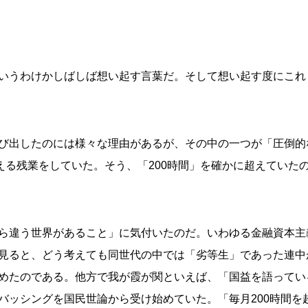
いうわけかしばしば想い起す言葉だ。そして想い起す度にこれ
び出したのには様々な理由があるが、その中の一つが「圧倒的
超える残業をしていた。そう、「200時間」を確かに超えていた
ら違う世界があること」に気付いたのだ。いわゆる金融資本主義
見ると、どう考えても同世代の中では「劣等生」であった連中が
めたのである。他方で我が霞が関といえば、「国益を語ってい
バッシングを国民世論から受け始めていた。「毎月200時間を