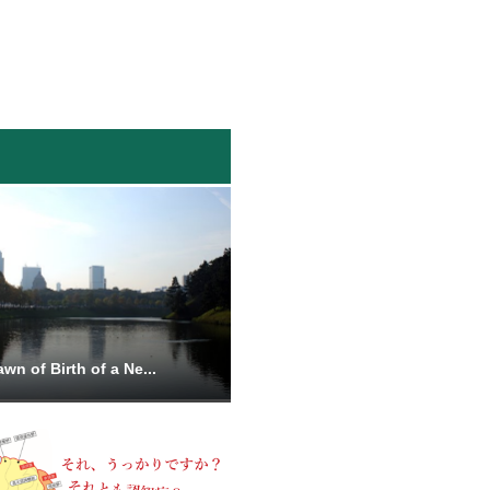
wn of Birth of a Ne...