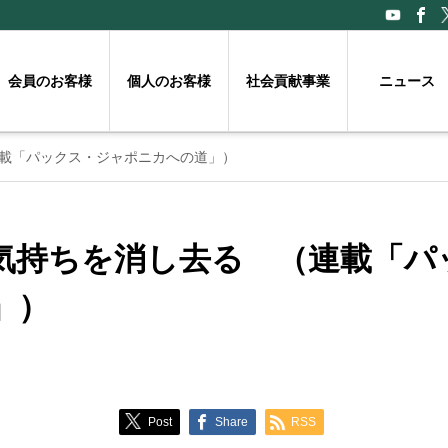
会員のお客様
個人のお客様
社会貢献事業
ニュース
載「パックス・ジャポニカへの道」）
気持ちを消し去る （連載「パ
」）
Post
Share
RSS