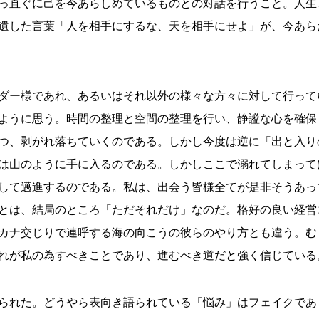
っ直ぐに己を今あらしめているものとの対話を行うこと。人生
遺した言葉「人を相手にするな、天を相手にせよ」が、今あら
ダー様であれ、あるいはそれ以外の様々な方々に対して行って
ように思う。時間の整理と空間の整理を行い、静謐な心を確保
つ、剥がれ落ちていくのである。しかし今度は逆に「出と入り
は山のように手に入るのである。しかしここで溺れてしまって
して邁進するのである。私は、出会う皆様全てが是非そうあっ
とは、結局のところ「ただそれだけ」なのだ。格好の良い経営
カナ交じりで連呼する海の向こうの彼らのやり方とも違う。む
れが私の為すべきことであり、進むべき道だと強く信じている
られた。どうやら表向き語られている「悩み」はフェイクであ