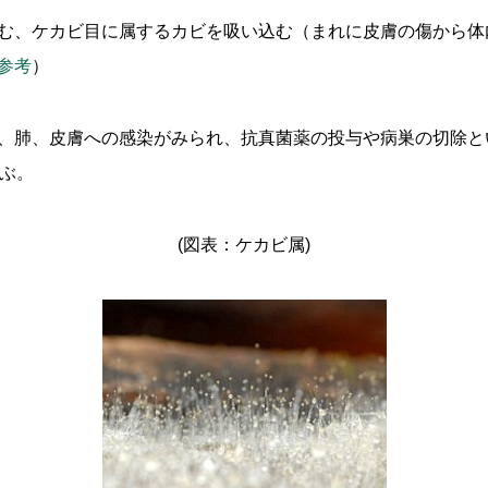
む、ケカビ目に属するカビを吸い込む（まれに皮膚の傷から体
参考
）
、肺、皮膚への感染がみられ、抗真菌薬の投与や病巣の切除と
及ぶ。
(図表：ケカビ属)