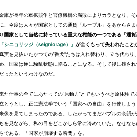
金庫が長年の軍拡競争と官僚機構の腐敗によりカラとなり、そ
に、今度は人々が国家としての通貨「ルーブル」をあからさま
り
国家として当然に持っている重大な権能の一つである「通貨
「シニョリッジ（seigniorage）」
が全くもって失われたこと
真実を見抜いたかつての”番犬“たちは入れ替わり、立ち代わり
め、国家は遂に騒乱状態に陥ることになる。そして後に残され
だったというわけなのだ。
来た仕事の全てにあたっての“原動力”とでもいうべき原体験で
立とうとし、正に憲法学でいう「国家への自由」を行使しよう
来像を見てしまったのである。したがってまだバブルの余韻が
ちを見ながら、私の目をどこかしら常に冷めていた。なぜなら
らである、「国家が崩壊する瞬間」を。