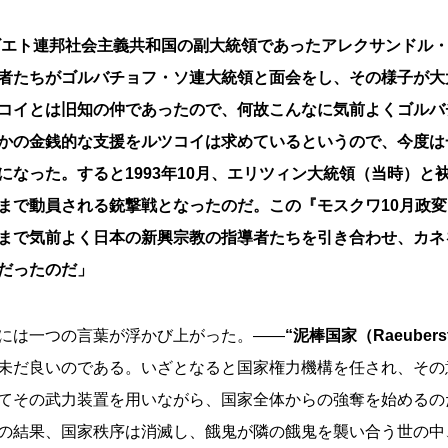
ソビエト連邦社会主義共和国の副大統領であったアレクサンドル
者たちがゴルバチョフ・ソ連大統領と面会をし、その様子が大
コイとは旧知の仲であったので、何故こんなに気前よくゴルバ
かの金銭的な支援をルツコイは求めているというので、今度は
になった。すると1993年10月、エリツィン大統領（当時）と
まで動員される銃撃戦となったのだ。この『モスクワ10月政
まで気前よく日本の新興宗教の指導者たちを引き合わせ、カネ
だったのだ」
には一つの言葉が浮かび上がった。――
“泥棒国家（Raeubers
未だ良いのである。いざとなると国家権力機構を任され、その
てその武力装置を用いながら、国家全体からの強奪を始めるの
の結果、国家秩序は消滅し、餓鬼が隣の餓鬼を襲い合う世の中