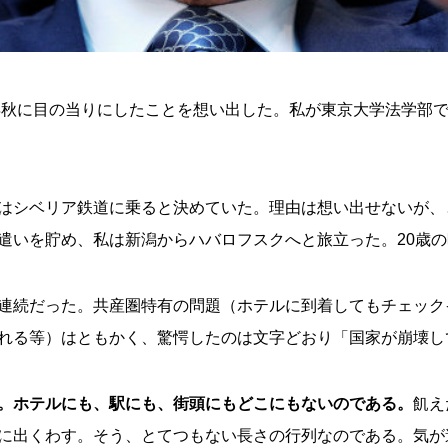
2年秋に目の当りにしたことを想い出した。私が東京大学法学部
はシベリア鉄道に乗ると決めていた。理由は想い出せないが、
遣いを貯め、私は新潟からハバロフスクへと旅立った。20歳
連続だった。共産圏特有の問題（ホテルに到着してもチェック
れる等）はともかく、驚愕したのは文字どおり「国家が崩壊し
。ホテルにも、駅にも、街頭にもどこにもないのである。
飢え
に出くわす。そう、とてつもない長さの行列なのである。気が