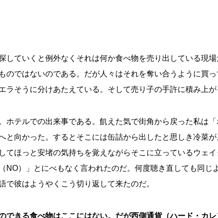
探していくと例外なくそれは何か食べ物を売り出している現場
ものではないのである。だが人々はそれを奪い合うように買っ
エラそうに分けあたえている。そして売り子の手許に積み上が
。ホテルでの出来事である。飢えた気で街角から戻った私は「
へと向かった。するとそこには缶詰から出したと思しき冷菜が
してほっと安堵の気持ちを覚えながらそこに立っているウェイ
（NO）」とにべもなく言われたのだ。何度聴き直しても同じ
語で彼はようやくこう切り返して来たのだ。
のできる食べ物はここにはない。だが西側通貨（ハード・カレ