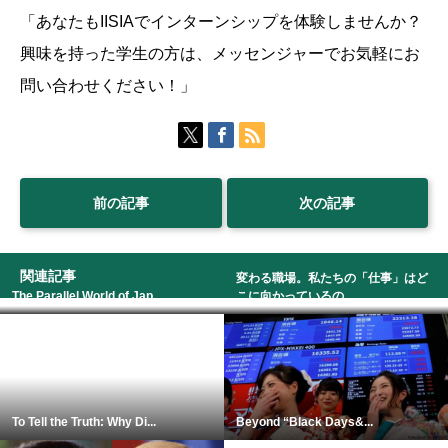
「あなたもIISIAでインターンシップを体験しませんか？
興味を持った学生の方は、メッセンジャーでお気軽にお
問い合わせください！」
前の記事
次の記事
関連記事
変わる職場。私たちの「仕事」はど
The Parallel World of Jap...
こに向かっているの...
To Tell the Truth: Why Di...
Beyond “Black Days&...