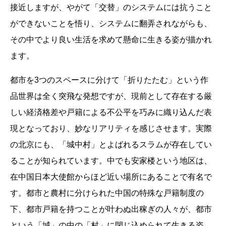
接近しますが、やがて「交替」のシステムには抗うこと
ができないことを悟り、システムに翻弄されながらも、
その中でより良い生活を求めて懸命に生きる姿が描かれ
ます。
都市を3つのスペースに分けて「折りたたむ」という作
品世界は全く突飛な発想ですが、現前として存在する厳
しい経済格差や戸籍による不公平を巧みに織り込んだ表
現となっており、妙なリアリティを感じさせます。実際
の北京にも、「城中村」とよばれるスラムが存在してい
ることが知られています。中でも安家楼という地区は、
在中国日本大使館からほど近い場所にあることで有名で
す。都市と農村に分けられた中国の特殊な戸籍制度の
下、都市戸籍を持つことが叶わぬ出稼ぎの人々が、都市
という「城」の中の「村」に閉じ込められて生きる姿