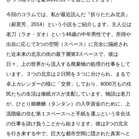
今回のコラムでは、私が最近読んだ『折りたたみ北京』
（郝景芳、2014）という小説をご紹介します。主人公は
老刀（ラオ・ダオ）という48歳の中年男性です。所得や
出自に応じて3つの空間（スペース）に完全に隔絶され
た近未来の北京の街の最下層第3スペースで、彼は
日々、上の世界から流入する廃棄物の処理の仕事をして
います。３つの北京は２日間を３つに分けられ、まるで
卓上カレンダーの様に「交替」しており、6000万もの住
民たちの生活は催眠ガスが支配しています。物語は老刀
が、ひとり娘糖糖（タンタン）の入学資金のために、上
流階級の住む第１スペースへと手紙を運ぶという非合法
の仕事を請け負うことから始まります。彼は3つの北京
を行き来する中で、巨大な都市空間に隠された真実へと