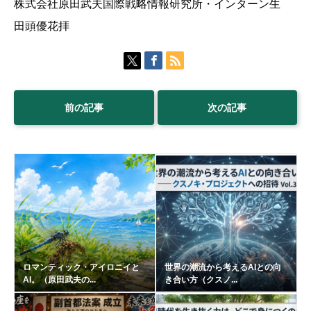
株式会社原田武夫国際戦略情報研究所・インターン生
田頭優花拝
前の記事
次の記事
ロマンティック・アイロニイと
世界の潮流から考えるAIとの向
AI。（原田武夫の...
き合い方（クスノ...