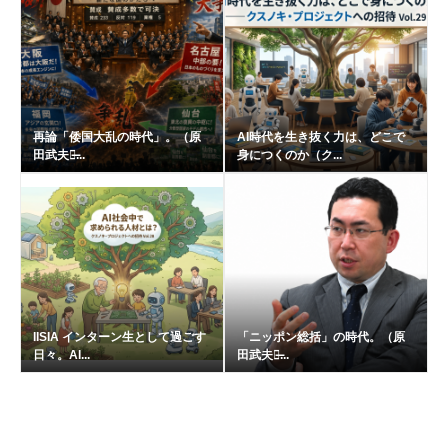
再論「倭国大乱の時代」。（原
AI時代を生き抜く力は、どこで
田武夫の̶...
身につくのか（ク...
IISIA インターン生として過ごす
「ニッポン総括」の時代。（原
日々。AI...
田武夫の̶...