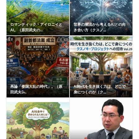
ロマンティック・アイロニイと
世界の潮流から考えるAIとの向
AI。（原田武夫の...
き合い方（クスノ...
再論「倭国大乱の時代」。（原
AI時代を生き抜く力は、どこで
田武夫の̶...
身につくのか（ク...