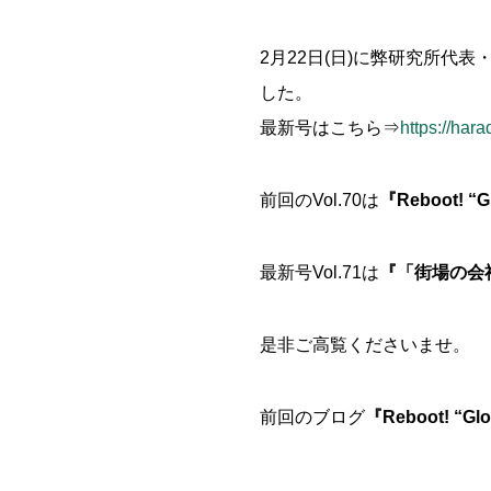
2月22日(日)に弊研究所代表・原
した。
最新号はこちら⇒
https://har
前回のVol.70は
『Reboot! “
最新号Vol.71は
『「街場の会
是非ご高覧くださいませ。
前回のブログ
『Reboot! “G