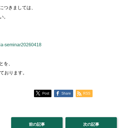
につきましては、
い。
isia-seminar20260418
とを、
しております。
Post
Share
RSS
前の記事
次の記事