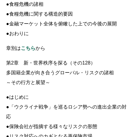
●食糧危機の諸相
●食糧危機に関する構造的要因
●金融マーケット全体を俯瞰した上での今後の展開
●おわりに
章別は
こちら
から
第2章 新・世界秩序を探る（その128）
多国籍企業が向き合うグローバル・リスクの諸相
～その行方と展望～
●はじめに
●「ウクライナ戦争」を巡るロシア勢への進出企業の対
応
●保険会社が指摘する様々なリスクの形態
●リスク対応へのカギとなる再保険市場