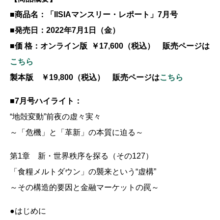
■商品名：「IISIAマンスリー・レポート」7月号
■発売日：2022年7月1日（金）
■価 格：オンライン版 ￥17,600（税込） 販売ページは
こちら
製本版 ￥19,800（税込） 販売ページは
こちら
■7月号ハイライト：
“地殻変動”前夜の虚々実々
～「危機」と「革新」の本質に迫る～
第1章 新・世界秩序を探る（その127）
「食糧メルトダウン」の襲来という“虚構”
～その構造的要因と金融マーケットの罠～
●はじめに