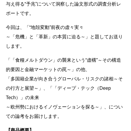
与え得る“予兆”について洞察した論文形式の調査分析レ
ポートです。
今回は、「“地殻変動”前夜の虚々実々
～「危機」と「革新」の本質に迫る～」と題してお送り
します。
「「食糧メルトダウン」の襲来という“虚構”～その構造
的要因と金融マーケットの罠～」の他、
「多国籍企業が向き合うグローバル・リスクの諸相～そ
の行方と展望～」、「「ディープ・テック（Deep
Tech）」の未来
～欧州勢におけるイノヴェーションを探る～」、につい
ての論考をお届けします。
【商品概要】