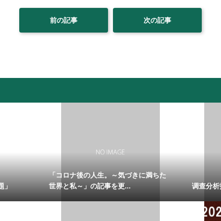
前の記事
次の記事
「コロナ後の人生。～気づきに満ちた
題」
世界と私～」の記事を更...
调查分析