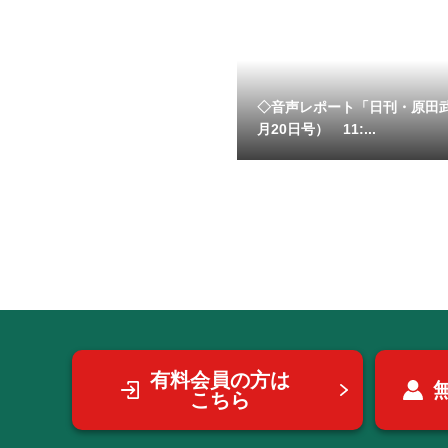
◇音声レポート「日刊・原田
月20日号） 11:...
有料会員の方は
こちら