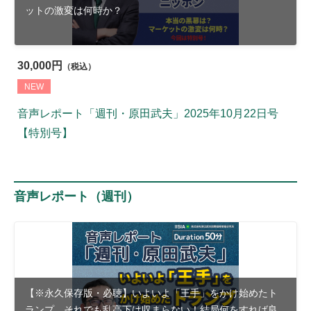
ットの激変は何時か？
30,000円
（税込）
NEW
音声レポート「週刊・原田武夫」2025年10月22日号
【特別号】
音声レポート（週刊）
【※永久保存版・必聴】いよいよ「王手」をかけ始めたト
ランプ。それでも乱高下は収まらない！結局何をすれば良