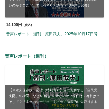
いのか？ここだけではっきりと語る（IISIA原田武夫）
14,100円
（税込）
音声レポート「週刊・原田武夫」2025年10月17日号
音声レポート（週刊）
【※永久保存版・必聴（特別号）】遂に瓦解する「自民党
支配」の構図：なぜ今”解き”の時なのか？株価は？為替は？
そして？「本当のシナリオ」を求めて徹底的に先取りする