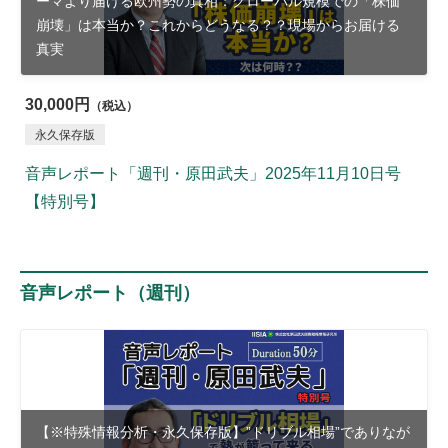
ーマより届ける欧州勢の真相：グローバル規模での「株価
崩壊」は本当か？これからどうなる？？現場からお届ける
真実
30,000円
（税込）
永久保存版
音声レポート「週刊・原田武夫」2025年11月10日号
【特別号】
音声レポート（週刊）
【※特殊情報分析・永久保存版】”ドリブル相場”でありなが