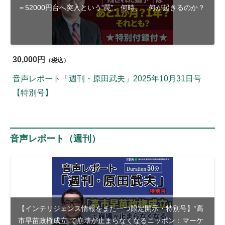
＝52000円台へ突入という“罠”。何時、 何が起きるのか？
30,000円
（税込）
音声レポート「週刊・原田武夫」2025年10月31日号
【特別号】
音声レポート（週刊）
【インテリジェンス情報をまた一つ限定開示・特別号】“高
市早苗政権成立”で崩壊が止まらなくなるニッポン：マーケ