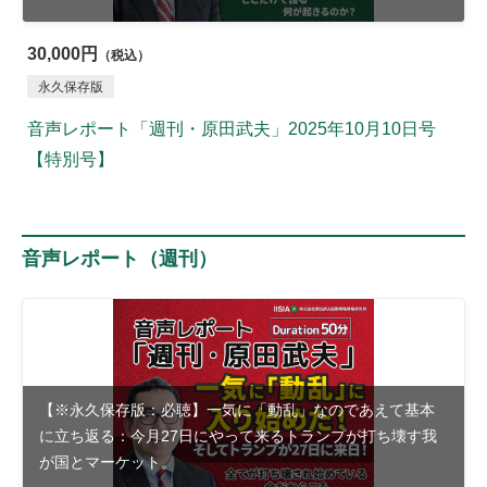
30,000円
（税込）
永久保存版
音声レポート「週刊・原田武夫」2025年10月10日号
【特別号】
音声レポート（週刊）
【※永久保存版：必聴】一気に「動乱」なのであえて基本
に立ち返る：今月27日にやって来るトランプが打ち壊す我
が国とマーケット。