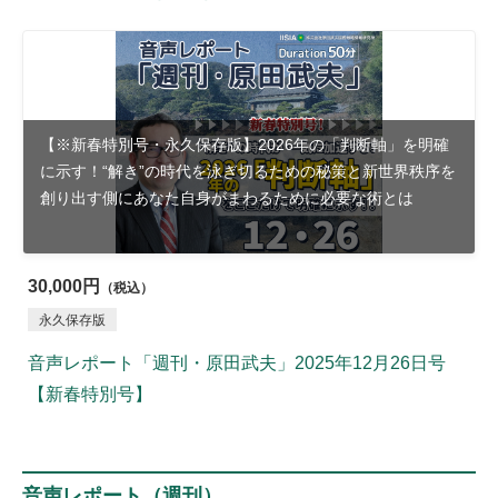
【※新春特別号・永久保存版】2026年の「判断軸」を明確
に示す！“解き”の時代を泳ぎ切るための秘策と新世界秩序を
創り出す側にあなた自身がまわるために必要な術とは
30,000円
（税込）
永久保存版
音声レポート「週刊・原田武夫」2025年12月26日号
【新春特別号】
音声レポート（週刊）