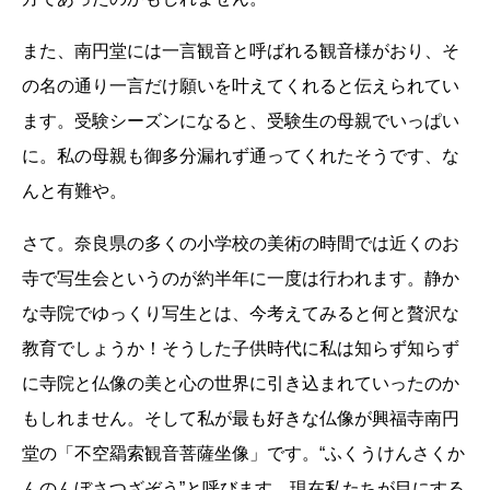
また、南円堂には一言観音と呼ばれる観音様がおり、そ
の名の通り一言だけ願いを叶えてくれると伝えられてい
ます。受験シーズンになると、受験生の母親でいっぱい
に。私の母親も御多分漏れず通ってくれたそうです、な
んと有難や。
さて。奈良県の多くの小学校の美術の時間では近くのお
寺で写生会というのが約半年に一度は行われます。静か
な寺院でゆっくり写生とは、今考えてみると何と贅沢な
教育でしょうか！そうした子供時代に私は知らず知らず
に寺院と仏像の美と心の世界に引き込まれていったのか
もしれません。そして私が最も好きな仏像が興福寺南円
堂の「不空羂索観音菩薩坐像」です。“ふくうけんさくか
んのんぼさつざぞう”と呼びます。現在私たちが目にする