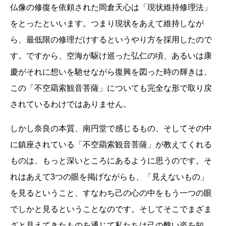
仏像の修復を依頼された岡倉天心は「現状維持修理法」
をとったといいます。つまり現状をあえて維持しなが
ら、最低限の修理だけするというやり方を採用したので
す。ですから、空海が駆け巡った弘仁の頃、あるいは康
慶がそれに想いを馳せながら復興を図った時の輝きは、
この「不空羂索観音菩薩」についても完全な形で取り戻
されているわけではありません。
しかし奈良の本質、南円堂で感じるもの、そしてその中
に鎮座されている「不空羂索観音菩薩」が教えてくれる
ものは、もっと深いところにあるように思うのです。そ
れはあえて3つの眼を掲げながらも、「見えないもの」
を見るということ、すなわち己の心の中をもう一つの眼
でしかと見るということなのです。そしてそこでまざま
ざと見えてきたものを通じて私たちは己の醜い姿を知