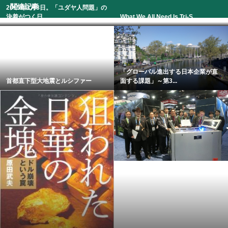
関連記事
2015年3月3日。「ユダヤ人問題」の
決着がつく日...
What We All Need Is Tri-S...
「グローバル進出する日本企業が直
首都直下型大地震とルシファー
面する課題」～第3...