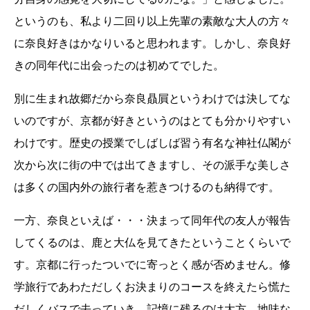
というのも、私より二回り以上先輩の素敵な大人の方々
に奈良好きはかなりいると思われます。しかし、奈良好
きの同年代に出会ったのは初めてでした。
別に生まれ故郷だから奈良贔屓というわけでは決してな
いのですが、京都が好きというのはとても分かりやすい
わけです。歴史の授業でしばしば習う有名な神社仏閣が
次から次に街の中では出てきますし、その派手な美しさ
は多くの国内外の旅行者を惹きつけるのも納得です。
一方、奈良といえば・・・決まって同年代の友人が報告
してくるのは、鹿と大仏を見てきたということくらいで
す。京都に行ったついでに寄っとく感が否めません。修
学旅行であわただしくお決まりのコースを終えたら慌た
だしくバスで去っていき。記憶に残るのは大方、地味な