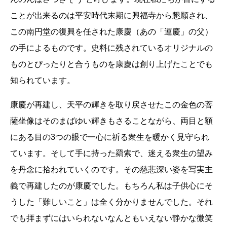
ことが出来るのは平安時代末期に興福寺から懇願され、
この南円堂の復興を任された康慶（あの「運慶」の父）
の手によるものです。史料に残されているオリジナルの
ものとぴったりと合うものを康慶は創り上げたことでも
知られています。
康慶が再建し、天平の輝きを取り戻させたこの金色の菩
薩坐像はそのまばゆい輝きもさることながら、両目と額
にある目の3つの眼で一心に祈る衆生を暖かく見守られ
ています。そして手に持った羂索で、迷える衆生の望み
を丹念に拾われていくのです。その慈悲深い姿を写実主
義で再建したのが康慶でした。もちろん私は子供心にそ
うした「難しいこと」は全く分かりませんでした。それ
でも拝まずにはいられないなんともいえない静かな微笑