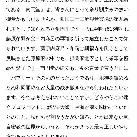
である「南円堂」は、皆さんにとって余り馴染みの無い
御堂かもしれませんが、西国三十三所観音霊場の第九番
札所として知られる八角円堂です。弘仁4年（813年）に
藤原冬嗣が父・内麻呂の冥福を祈って建立したことで知
られています。藤原内麻呂・冬嗣は興福寺を氏寺として
反映させた藤原家の中でも、摂関家北家として栄華を極
めた父子です。南円堂の建立も、今の言葉で言うと正に
「バブリー」そのものだったようであり、地神を鎮める
ため和同開珎など大量の銭を撒きながら行われたといい
ます。今では考えられないことですが、どうやらこの建
立プロジェクトには弘法大師・空海が深く関わっていた
とのこと。私たちが普段うかがい知ることが出来ない真
言密教の世界からいうと、それがきっと最も正しいやり
方であったのかもしれません。