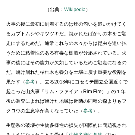
（出典：
Wikipedia
）
火事の後に最初に到着するのは煙の匂いを追いかけてく
るカブトムシやキツツキだ。焼かれたばかりの木をご馳
走にするためだ。通常これらの木々からは昆虫を追い払
うために粘着性のある有毒な樹脂が分泌されている。火
事の後にはその能力が欠如しているためご馳走になるの
だ。焼け崩れた枯れ木も養分を土壌に戻す重要な役割を
果たす（
参考
）。去る2013年にヨセミテ国立公園近くで
起こった山火事「リム・ファイア（Rim Fire）」の１年
後の調査によれば焼けた地域は近隣の同種の森よりもフ
クロウの生息率が高くなっていた（
参考
）。
生態系の破壊や生物多様性の損失が国際的に問題視され
るようになったことを受け「
生物多様性条約
（The