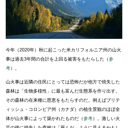
今年（2020年）秋に起こった米カリフォルニア州の山火
事は過去3年間の合計を上回る被害をもたらした（
参
考
）。
山火事は近隣の住民にとっては恐怖だが他方で焼失した
森林は「生物多様性」に最も富んだ生態系を作り出す。
その森林の在来種に恩恵をもたらすのだ。例えばブリテ
ィッシュ・コロンビア州（カナダ）の植生景観のほぼ全
体が山火事によって築かれたものだ（
参考
）。激しい火
災の後に焼失した森林は「死んだ」ように見えるかもし