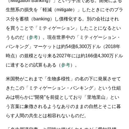
（Mitigation Banking）」という手法である。開発による
生態系の損失を「軽減（mitigate）」したときにそのプラ
ス分を蓄積（banking）し債権化する。別の会社はそれ
を買うことで「ミティゲーション」したことになるとい
うものだ（
参考
）。現在世界中の「ミティゲーション・
バンキング」マーケットは約54億6,300万ドル（2018年
時点）の規模となり来る2027年には約166億4,300万ドル
に達するとの試算もある（
参考
）。
米国勢がこれまで「生物多様性」の名の下に発展させて
きたこの「ミティゲーション・バンキング」という仕組
みは明らかに“開発”を前提としており「里地里山」とい
う言葉に象徴されるようなありのままの自然とそこに暮
らす人間の共生とは相容れないものだ。