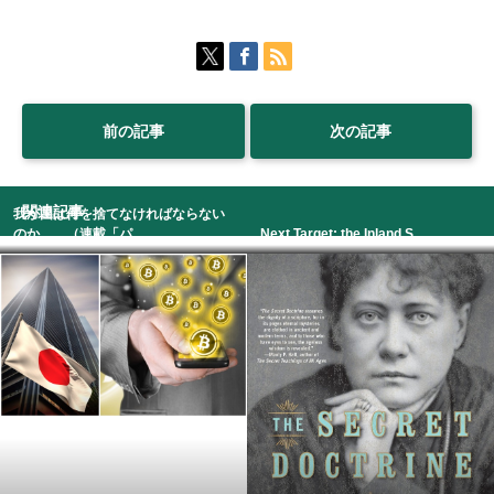
前の記事
次の記事
関連記事
我が国は何を捨てなければならない
のか。 （連載「パ...
Next Target: the Inland S...