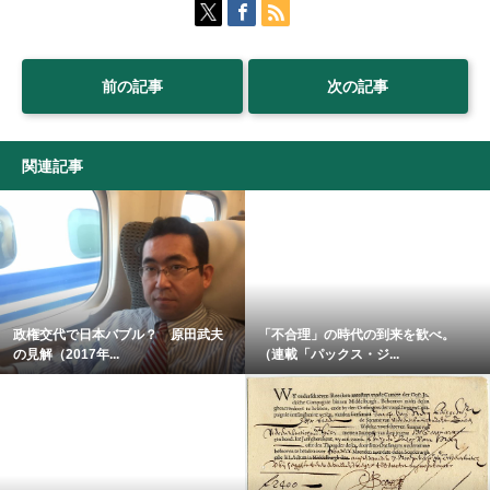
前の記事
次の記事
関連記事
政権交代で日本バブル？ 原田武夫
「不合理」の時代の到来を歓べ。
の見解（2017年...
（連載「パックス・ジ...