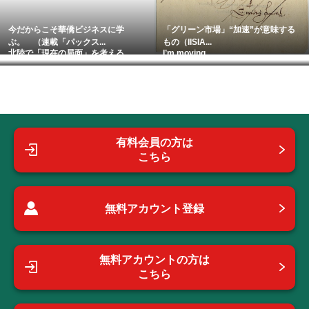
今だからこそ華僑ビジネスに学
「グリーン市場」“加速”が意味する
ぶ。 （連載「パックス...
もの（IISIA...
北陸で「現在の局面」を考える。
I’m moving…
有料会員の方は
こちら
無料アカウント登録
無料アカウントの方は
こちら