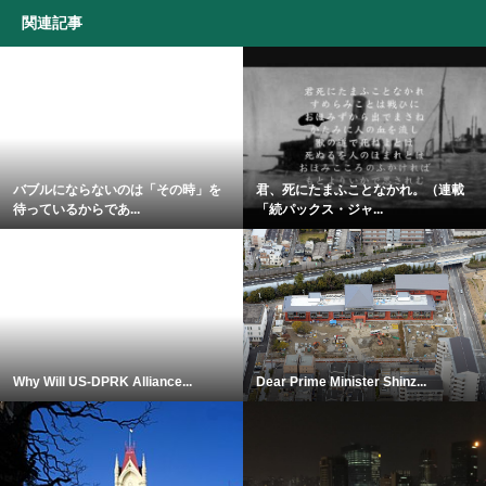
関連記事
バブルにならないのは「その時」を
君、死にたまふことなかれ。（連載
待っているからであ...
「続パックス・ジャ...
Why Will US-DPRK Alliance...
Dear Prime Minister Shinz...