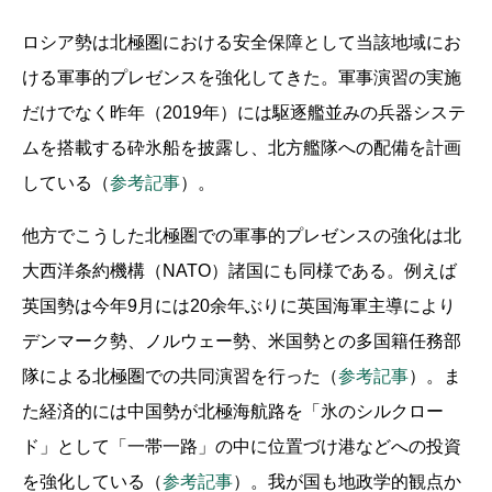
ロシア勢は北極圏における安全保障として当該地域にお
ける軍事的プレゼンスを強化してきた。軍事演習の実施
だけでなく昨年（2019年）には駆逐艦並みの兵器システ
ムを搭載する砕氷船を披露し、北方艦隊への配備を計画
している（
参考記事
）。
他方でこうした北極圏での軍事的プレゼンスの強化は北
大西洋条約機構（NATO）諸国にも同様である。例えば
英国勢は今年9月には20余年ぶりに英国海軍主導により
デンマーク勢、ノルウェー勢、米国勢との多国籍任務部
隊による北極圏での共同演習を行った（
参考記事
）。ま
た経済的には中国勢が北極海航路を「氷のシルクロー
ド」として「一帯一路」の中に位置づけ港などへの投資
を強化している（
参考記事
）。我が国も地政学的観点か