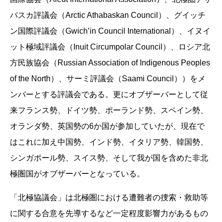
バスカ評議会（Arctic Athabaskan Council）、グイッチ
ン国際評議会（Gwich’in Council International）、イヌイ
ット極域評議会（Inuit Circumpolar Council）、ロシア北
方民族協会（Russian Association of Indigenous Peoples
of the North）、サーミ評議会（Saami Council））をメ
ンバーとする評議会である。更にオブザーバーとして従
来フランス勢、ドイツ勢、ポーランド勢、スペイン勢、
オランダ勢、英国勢の6か国が参加していたが、現在で
はこれに加え中国勢、インド勢、イタリア勢、韓国勢、
シンガポール勢、スイス勢、そして我が国を含めた非北
極圏国がオブザーバーとなっている。
「北極協議会」は北極圏における遭難者の捜索・救助等
に関する合意を先導するなど一定程度影響力があるもの