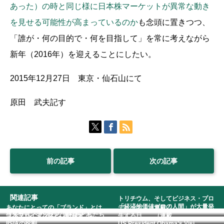
あった）の時と同じ様に日本株マーケットが異常な動き
を見せる可能性が高まっているのか
も念頭に置きつつ、
「誰が・何の目的で・何を目指して」を常に考えながら
新年（2016年）を迎えることにしたい。
2015年12月27日 東京・仙石山にて
原田 武夫記す
前の記事
次の記事
関連記事
トリチウム、そしてビジネス・プロ
「経済的価値ゼロの人間」が大量発
あなたにとっての「ブランド」とは
デュース （連載「...
従来型VCへの強烈な違和感と私たち
コンプライアンスと「野良犬」
生する日。 （連載...
IISIAの役割...
US President Obama’s Visi...