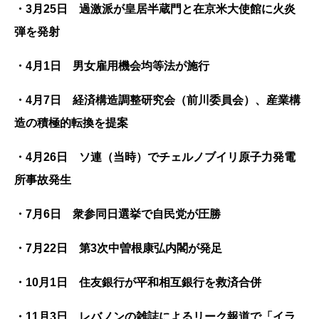
・3月25日 過激派が皇居半蔵門と在京米大使館に火炎
弾を発射
・4月1日 男女雇用機会均等法が施行
・4月7日 経済構造調整研究会（前川委員会）、産業構
造の積極的転換を提案
・4月26日 ソ連（当時）でチェルノブイリ原子力発電
所事故発生
・7月6日 衆参同日選挙で自民党が圧勝
・7月22日 第3次中曽根康弘内閣が発足
・10月1日 住友銀行が平和相互銀行を救済合併
・11月3日 レバノンの雑誌によるリーク報道で「イラ