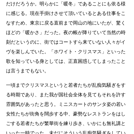
だけだろうか。明らかに「暖冬」であることにも依る様
に感じる。現在手掛けさせて頂いているとある仕事をこ
なすため、東京に戻る直前まで岡山の地にいたが、驚く
ほどの「暖かさ」だった。夜の帳が降りていて当然の時
刻だというのに、街ではコートすら来ていない人々がイ
ヴを楽しんでいた。「ホワイト・クリスマス」といった
歌を知っている身としては、正直困惑してしまったこと
は言うまでもない。
一頃までクリスマスというと若者たちが乱痴気騒ぎをす
る時期であり、また我が国社会全体を見てもそれを許す
雰囲気があったと思う。ミニスカートのサンタ姿の若い
女性たちが街角を闊歩する中、豪勢なレストランをはし
ごする若者たちが繁華街を練り歩き、いかにも無礼講と
いった一時でった。未だにそういう乱痴気騒ぎをしてい