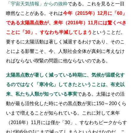
「宇宙天気情報」からの抜粋
である。これを見ると一目
瞭然なことがある。それは
今年（2015年）12月に「60」
である太陽黒点数が、来年（2016年）11月には驚くべき
ことに「30」、すなわち半減してしまう
ということだ。
要するに太陽活動は著しく減退するわけであり、そのこ
とによる影響こそ、今、人類社会全体が真剣に考えなけ
ればならない喫緊の問題に他ならないのである。
太陽黒点数が著しく減っている時期に、気候が温暖化す
るのではなく「寒冷化」してきたということは、有史以
来、私たち人類が知っている事実
である。太陽はその活
動が最も活性化した時にその黒点数が実に150～200くら
いまで増えることが知られている。これに対して来年
（2016年）11月には僅か「30」、すなわちピークからす
れば約6分の1にまで減ってしまうというわけなのだ。こ