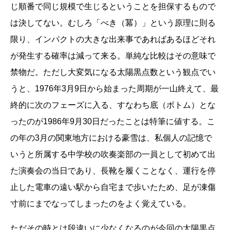
じ順番で同じ規模で生じるということを担保するもので
は決してない。むしろ「べき（冪）」という原理に則る
限り、インパクトの大きな出来事であればあるほどそれ
が発生する確率は減って来る。単純な比較はその意味で
禁物だ。ただし大変気になる太陽黒点数という観点でい
うと、1976年3月9日から始まった周期が一山終えて、最
終的に次のフェーズに入る、すなわち底（ボトム）とな
ったのが1986年9月30日だったことは特筆に値する。こ
の年の3月の関東地方における豪雪は、私個人の記憶で
いうと所属する中学校の吹奏楽部の一員として初めて出
た演奏会の当日であり、長靴を履くことなく、運行を停
止した電車の遠い駅から自宅まで歩いたため、足が凍傷
寸前にまでなってしまったのをよく覚えている。
ただその時とは段違いに少なくなるのが今回の太陽黒点