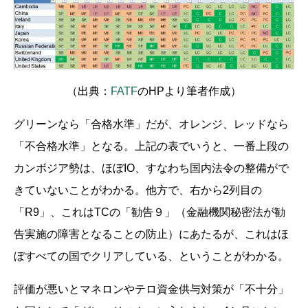
（出典：
FATF
のHPより筆者作成）
グリーンなら「合格水準」だが、オレンジ、レッドなら
「不合格水準」となる。上記の表でいうと、一番上段の
カンボジア勢は、ほぼIO、すなわち国内法令の整備がで
きていないことがわかる。他方で、右から2列目の
「R9」、これはTCの「勧告９」（⾦融機関秘密法が勧
告実施の障害となることの防⽌）にあたるが、これはほ
ぼすべての国でクリアしている、ということがわかる。
評価が悪いとマネロンやテロ資金供与対策が「不十分」