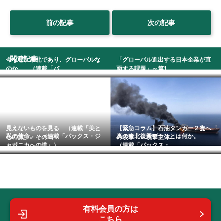
前の記事
次の記事
関連記事
今なぜ、東北であり、グローバルな
「グローバル進出する日本企業が直
のか。 （連載「パ...
面する課題」～第1...
見えないものを見る （連載「美と
【緊急コラム】石油タンカー２隻へ
私の使命。 （連載「パックス・ジ
真の東北復興プランとは何か。
心の旅」・その1）
の攻撃 ～攻撃主体...
ャポニカへの道」）
（連載「パックス・...
有料会員の方は
こちら