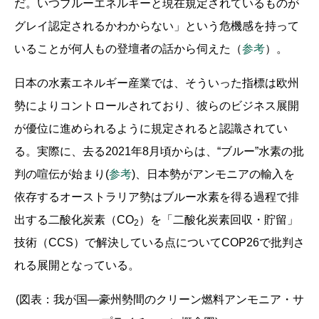
だ。いつブルーエネルギーと現在規定されているものが
グレイ認定されるかわからない」という危機感を持って
いることが何人もの登壇者の話から伺えた（
参考
）。
日本の水素エネルギー産業では、そういった指標は欧州
勢によりコントロールされており、彼らのビジネス展開
が優位に進められるように規定されると認識されてい
る。実際に、去る2021年8月頃からは、“ブルー”水素の批
判の喧伝が始まり(
参考
)、日本勢がアンモニアの輸入を
依存するオーストラリア勢はブルー水素を得る過程で排
出する二酸化炭素（CO
）を「二酸化炭素回収・貯留」
2
技術（CCS）で解決している点についてCOP26で批判さ
れる展開となっている。
(図表：我が国―豪州勢間のクリーン燃料アンモニア・サ