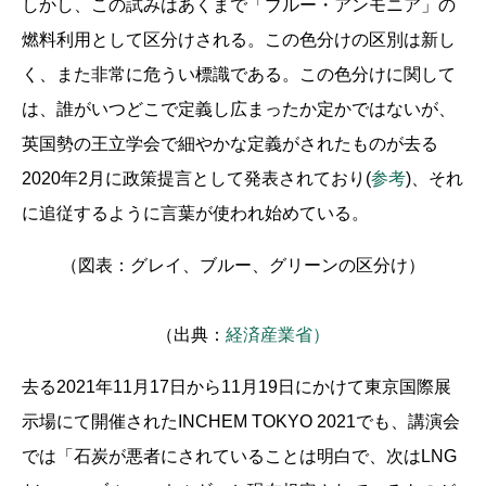
しかし、この試みはあくまで「ブルー・アンモニア」の
燃料利用として区分けされる。この色分けの区別は新し
く、また非常に危うい標識である。この色分けに関して
は、誰がいつどこで定義し広まったか定かではないが、
英国勢の王立学会で細やかな定義がされたものが去る
2020年2月に政策提言として発表されており(
参考
)、それ
に追従するように言葉が使われ始めている。
（図表：グレイ、ブルー、グリーンの区分け）
（出典：
経済産業省）
去る2021年11月17日から11月19日にかけて東京国際展
示場にて開催されたINCHEM TOKYO 2021でも、講演会
では「石炭が悪者にされていることは明白で、次はLNG