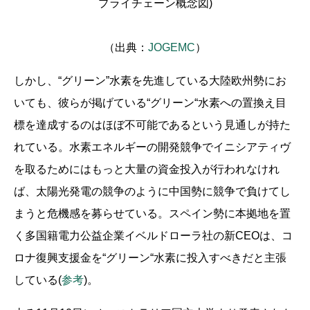
プライチェーン概念図)
（出典：
JOGEMC
）
しかし、“グリーン”水素を先進している大陸欧州勢にお
いても、彼らが掲げている“グリーン“水素への置換え目
標を達成するのはほぼ不可能であるという見通しが持た
れている。水素エネルギーの開発競争でイニシアティヴ
を取るためにはもっと大量の資金投入が行われなけれ
ば、太陽光発電の競争のように中国勢に競争で負けてし
まうと危機感を募らせている。スペイン勢に本拠地を置
く多国籍電力公益企業イベルドローラ社の新CEOは、コ
ロナ復興支援金を“グリーン“水素に投入すべきだと主張
している(
参考
)。