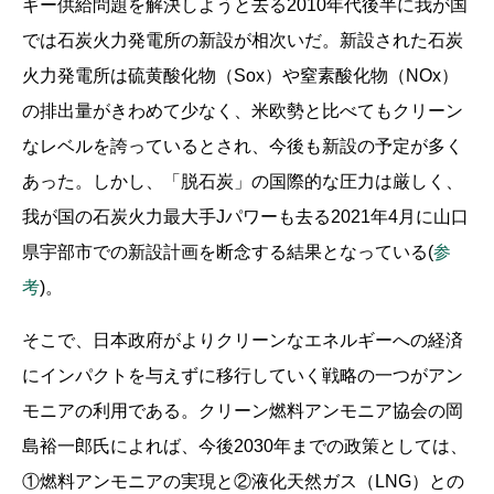
ギー供給問題を解決しようと去る2010年代後半に我が国
では石炭火力発電所の新設が相次いだ。新設された石炭
火力発電所は硫黄酸化物（Sox）や窒素酸化物（NOx）
の排出量がきわめて少なく、米欧勢と比べてもクリーン
なレベルを誇っているとされ、今後も新設の予定が多く
あった。しかし、「脱石炭」の国際的な圧力は厳しく、
我が国の石炭火力最大手Jパワーも去る2021年4月に山口
県宇部市での新設計画を断念する結果となっている(
参
考
)。
そこで、日本政府がよりクリーンなエネルギーへの経済
にインパクトを与えずに移行していく戦略の一つがアン
モニアの利用である。クリーン燃料アンモニア協会の岡
島裕一郎氏によれば、今後2030年までの政策としては、
①燃料アンモニアの実現と②液化天然ガス（LNG）との