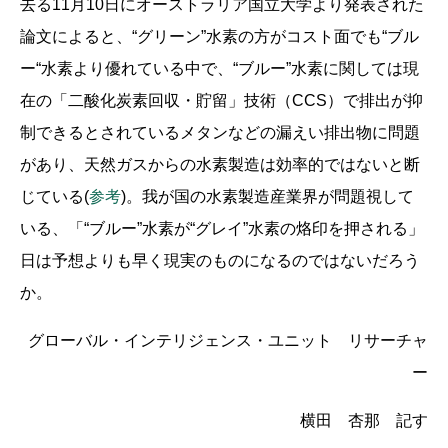
去る11月10日にオーストラリア国立大学より発表された
論文によると、“グリーン”水素の方がコスト面でも“ブル
ー“水素より優れている中で、“ブルー”水素に関しては現
在の「二酸化炭素回収・貯留」技術（CCS）で排出が抑
制できるとされているメタンなどの漏えい排出物に問題
があり、天然ガスからの水素製造は効率的ではないと断
じている(
参考
)。我が国の水素製造産業界が問題視して
いる、「“ブルー”水素が“グレイ”水素の烙印を押される」
日は予想よりも早く現実のものになるのではないだろう
か。
グローバル・インテリジェンス・ユニット リサーチャ
ー
横田 杏那 記す