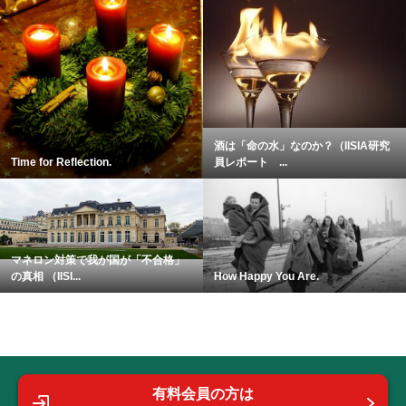
酒は「命の水」なのか？（IISIA研究
Time for Reflection.
員レポート ...
マネロン対策で我が国が「不合格」
の真相 （IISI...
How Happy You Are.
有料会員の方は