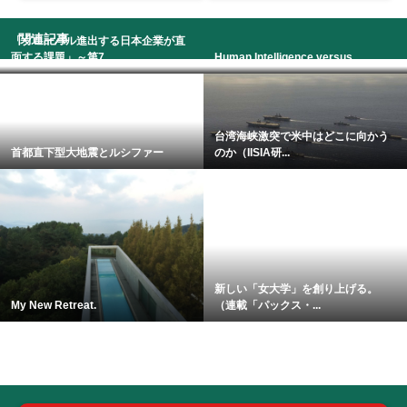
関連記事
「グローバル進出する日本企業が直
面する課題」～第7...
Human Intelligence versus...
台湾海峡激突で米中はどこに向かう
首都直下型大地震とルシファー
のか（IISIA研...
新しい「女大学」を創り上げる。
My New Retreat.
（連載「パックス・...