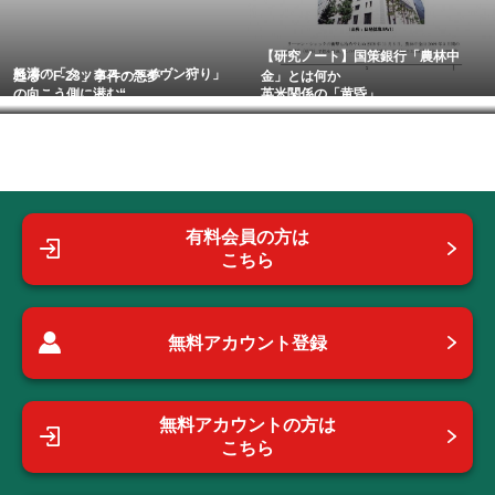
【研究ノート】国策銀行「農林中
怒濤の「タックス・ヘイヴン狩り」
甦る「F-23」事件の悪夢
金」とは何か
の向こう側に潜む“...
英米関係の「黄昏」
有料会員の方は
こちら
無料アカウント登録
無料アカウントの方は
こちら