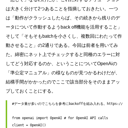
は大きく分けて2つあることを指摘しておきたい。一つ
は「動作がクラッシュしたらば、その続きから残りのデ
ータについて作動するようback off機能を活用すること」
そして「そもそもbatchを小さくし、複数回にわたって作
動させること」の2通りである。今回は前者を用いてみ
た。綿密にネット上でチェックすると同種のエラーに対
してどう対応するのか、ということについてOpenAiの
「準公定マニュアル」の様なものが見つかるわけだが、
結構手間がかかったのでここで該当部分をそのままアッ
プしておくことにする。
#データ量が多いのでこちらを参考にbackoffを組み入れる。https://cookbook.o
from openai import OpenAI # for OpenAI API calls

client = OpenAI()
