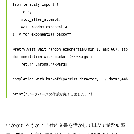
from tenacity import (

    retry,

    stop_after_attempt,

    wait_random_exponential,

)  # for exponential backoff

@retry(wait=wait_random_exponential(min=1, max=60), stop=s
def completion_with_backoff(**kwargs):

    return Chroma(**kwargs)

completion_with_backoff(persist_directory="./.data",embedd
いかがだろうか？「社内文書を活かしてLLMで業務効率