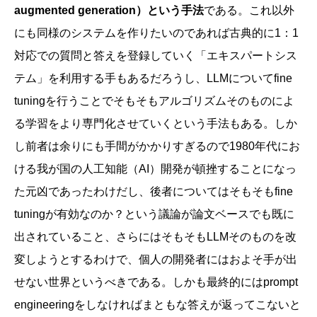
augmented generation）という手法
である。これ以外
にも同様のシステムを作りたいのであれば古典的に1：1
対応での質問と答えを登録していく「エキスパートシス
テム」を利用する手もあるだろうし、LLMについてfine
tuningを行うことでそもそもアルゴリズムそのものによ
る学習をより専門化させていくという手法もある。しか
し前者は余りにも手間がかかりすぎるので1980年代にお
ける我が国の人工知能（AI）開発が頓挫することになっ
た元凶であったわけだし、後者についてはそもそもfine
tuningが有効なのか？という議論が論文ベースでも既に
出されていること、さらにはそもそもLLMそのものを改
変しようとするわけで、個人の開発者にはおよそ手が出
せない世界というべきである。しかも最終的にはprompt
engineeringをしなければまともな答えが返ってこないと