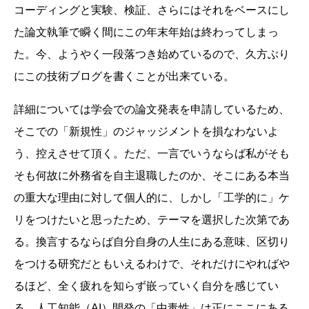
コーディングと実験、検証、さらにはそれをベースにし
た論文執筆で瞬く間にこの年末年始は終わってしまっ
た。今、ようやく一段落つき始めているので、久方ぶり
にこの技術ブログを書くことが出来ている。
詳細については学会での論文発表を申請しているため、
そこでの「新規性」のジャッジメントを損なわないよ
う、控えさせて頂く。ただ、一言でいうならば私がそも
そも何故に外務省を自主退職したのか、そこにある本当
の重大な理由に対して個人的に、しかし「工学的に」ケ
リをつけたいと思ったため、テーマを選択した次第であ
る。換言するならば自分自身の人生にある意味、区切り
をつける研究だともいえるわけで、それだけにやればや
るほど、全く疲れを知らず嵌っていく自分を感じてい
る。人工知能（AI）開発の「中毒性」は正にここにある