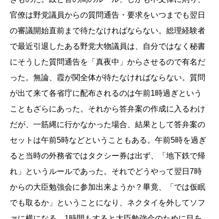
官僚は野党議員からの質問通告・要求をいつまでも翌日
の審議開始直前まで待たなければならない。総理経験者
で最近引退したある野党大物議員は、自分ではなく秘書
にそうした質問通告を「真夜中」からさせるので有名だ
った。無論、霞が関全体が待たなければならない。質問
が出て来て各省庁に配布されるのは午前1時過ぎという
こともざらにあった。それから答弁案の作成に入るわけ
だが、一筋縄に行かなかった場合、結果として答弁案の
セットは午前5時などということもある。午前5時を過ぎ
ると当時の外務省ではタクシー券は出ず、「地下鉄で帰
れ」というルールであった。それでどうやって翌日7時
からの大臣勉強会に参加出来ようか？畢竟、「では仮眠
でも取るか」ということになり、ネクタイを外してソフ
ァに横になる。1時間もすると大臣勉強会のために目を