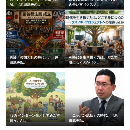
AI。（原田武夫の...
き合い方（クスノ...
再論「倭国大乱の時代」。（原
AI時代を生き抜く力は、どこで
田武夫の̶...
身につくのか（ク...
IISIA インターン生として過ごす
「ニッポン総括」の時代。（原
日々。AI...
田武夫の̶...