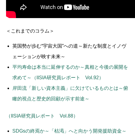
＜これまでのコラム＞
英国勢が歩む“宇宙大国”への道～新たな制度とイノヴ
ェーションが映す未来～
平均寿命は本当に延伸するのか～真相と今後の展開を
求めて～（IISIA研究員レポート Vol.92）
岸田流「新しい資本主義」に欠けているものとは～俯
瞰的視点と歴史的回顧が示す前途～
（IISIA研究員レポート Vol.88）
SDGsの終焉か～「枯渇」へと向かう開発援助資金～