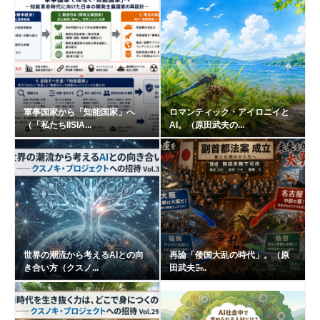
軍事国家から「知能国家」へ
ロマンティック・アイロニイと
（「私たちIISIA...
AI。（原田武夫の...
世界の潮流から考えるAIとの向
再論「倭国大乱の時代」。（原
き合い方（クスノ...
田武夫の̶...