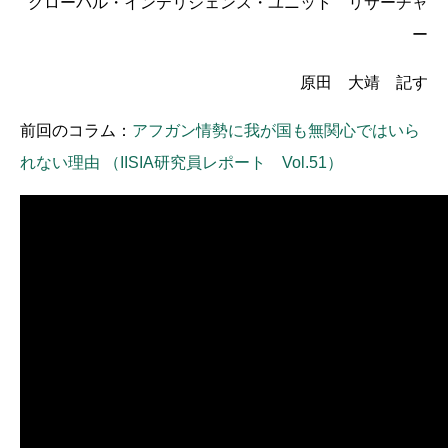
グローバル・インテリジェンス・ユニット リサーチャ
ー
原田 大靖 記す
前回のコラム：
アフガン情勢に我が国も無関心ではいら
れない理由 （IISIA研究員レポート Vol.51）