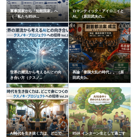
軍事国家から「知能国家」へ
ロマンティック・アイロニイと
（「私たちIISIA...
AI。（原田武夫の...
世界の潮流から考えるAIとの向
再論「倭国大乱の時代」。（原
き合い方（クスノ...
田武夫の̶...
AI時代を生き抜く力は、どこで
IISIA インターン生として過ごす