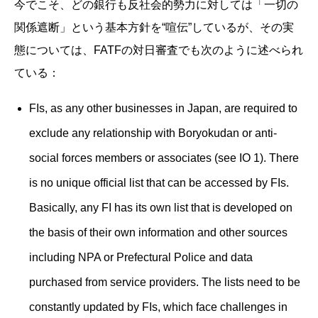
今でこそ、どの銀行も反社会的勢力に対しては「一切の
関係遮断」という基本方針を“喧伝”しているが、その実
態については、FATFの対日審査でも次のように述べられ
ている：
FIs, as any other businesses in Japan, are required to
exclude any relationship with Boryokudan or anti-
social forces members or associates (see IO 1). There
is no unique official list that can be accessed by FIs.
Basically, any FI has its own list that is developed on
the basis of their own information and other sources
including NPA or Prefectural Police and data
purchased from service providers. The lists need to be
constantly updated by FIs, which face challenges in