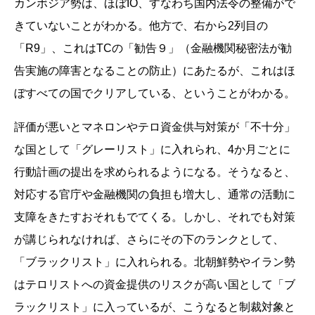
カンボジア勢は、ほぼIO、すなわち国内法令の整備がで
きていないことがわかる。他方で、右から2列目の
「R9」、これはTCの「勧告９」（⾦融機関秘密法が勧
告実施の障害となることの防⽌）にあたるが、これはほ
ぼすべての国でクリアしている、ということがわかる。
評価が悪いとマネロンやテロ資金供与対策が「不十分」
な国として「グレーリスト」に入れられ、4か月ごとに
行動計画の提出を求められるようになる。そうなると、
対応する官庁や金融機関の負担も増大し、通常の活動に
支障をきたすおそれもでてくる。しかし、それでも対策
が講じられなければ、さらにその下のランクとして、
「ブラックリスト」に入れられる。北朝鮮勢やイラン勢
はテロリストへの資金提供のリスクが高い国として「ブ
ラックリスト」に入っているが、こうなると制裁対象と