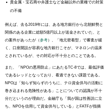
貴金属・宝石商や弁護士など金融以外の業種での対策
の不備
例えば、去る2019年には、ある地方銀行から北朝鮮勢と
関係のある企業に総額5億円以上が送金されていた、と
の案件があったが（
参考
）、「地元密着型」で審査が緩
く、口座開設が容易な地方銀行こそが、マネロンの温床
とされているが、その対応が不十分とのことである。
また、「NPOの悪用防止」にあたるTC-8では、最低評価
であるレッドとなっており、看過できない課題である。
NPOは「知らず知らずのうちに、テロ資金供与の活動に
巻き込まれる危険性がある」ことについての認識が不十
分だというのが理由だ。金融庁も「我が国は性善説に立
ち、NPOを信用して資金供与している」とFATFが指摘