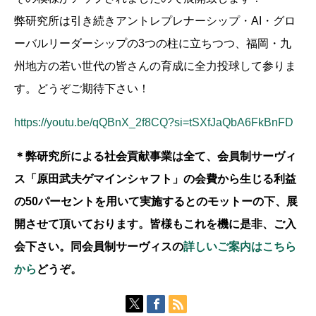
弊研究所は引き続きアントレプレナーシップ・AI・グロ
ーバルリーダーシップの3つの柱に立ちつつ、福岡・九
州地方の若い世代の皆さんの育成に全力投球して参りま
す。どうぞご期待下さい！
https://youtu.be/qQBnX_2f8CQ?si=tSXfJaQbA6FkBnFD
＊弊研究所による社会貢献事業は全て、会員制サーヴィ
ス「原田武夫ゲマインシャフト」の会費から生じる利益
の50パーセントを用いて実施するとのモットーの下、展
開させて頂いております。皆様もこれを機に是非、ご入
会下さい。同会員制サーヴィスの
詳しいご案内はこちら
から
どうぞ。