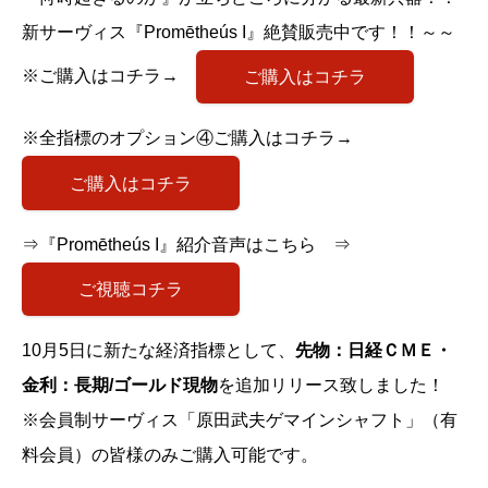
新サーヴィス『Promētheús I』絶賛販売中です！！～～
※ご購入はコチラ→
ご購入はコチラ
※全指標のオプション④ご購入はコチラ→
ご購入はコチラ
⇒『Promētheús I』紹介音声はこちら ⇒
ご視聴コチラ
10月5日に新たな経済指標として、
先物：日経ＣＭＥ・
金利：長期/ゴールド現物
を追加リリース致しました！
※会員制サーヴィス「原田武夫ゲマインシャフト」（有
料会員）の皆様のみご購入可能です。