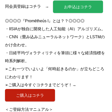
同会員登録はコチラ →
お申込はコチラ
◎◎◎◎『Promētheús I』とは？？◎◎◎◎
・IISIAが独自に開発した人工知能（AI）アルゴリズム。
・CNN（畳み込みニューラルネットワーク）とLSTMの
かけ合わせ。
・日経平均ヴォラティリティを筆頭に様々な経済指標を
時系列解析。
➢これ一つでいよいよ「何時起きるのか」が立ちどころ
にわかります！
➢ご購入は今すぐコチラまでどうぞ！→
ご購入はコチラ
＜ご登録方法マニュアル＞